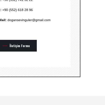
l:
+90 (552) 618 28 96
Mail:
dogansevinguler@gmail.com
İletişim Formu