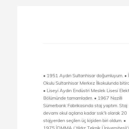
• 1951 Aydın Sultanhisar doğumluyum. • İ
Okulu Sultanhisar Merkez İlkokulunda bitir
• Liseyi Aydın Endüstri Meslek Lisesi Elekt
Bölümünde tamamladım. • 1967 Nazilli
Sümerbank Fabrikasında staj yaptım. Staj
devamı okul açılana kadar ssk'lı olarak 20
stajyerden seçilen üç kişiden biri oldum. •
1975 İDMMA ( Yıldız Teknik Üniversitesi)'