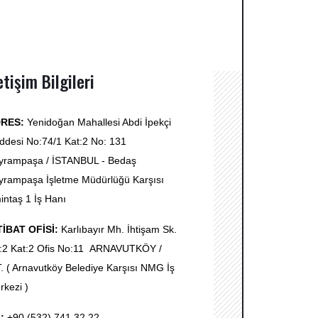
etişim Bilgileri
RES:
Yenidoğan Mahallesi Abdi İpekçi
ddesi No:74/1 Kat:2 No: 131
yrampaşa / İSTANBUL - Bedaş
yrampaşa İşletme Müdürlüğü Karşısı
intaş 1 İş Hanı
TİBAT OFİSİ:
Karlıbayır Mh. İhtişam Sk.
:2 Kat:2 Ofis No:11 ARNAVUTKÖY /
T. ( Arnavutköy Belediye Karşısı NMG İş
rkezi )
l:
+90 (532) 741 32 22