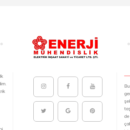
lk
dim.
Bu
rik
gen
şek
ta
de
ça
ni