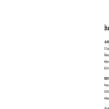
İl
AD
Ca
Ba
Ba
Em
İR
No
İS
Me
Te