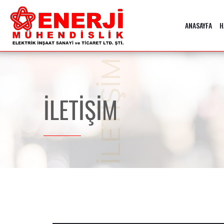
ANASAYFA
H
İLETİŞİM
İLETİŞİM