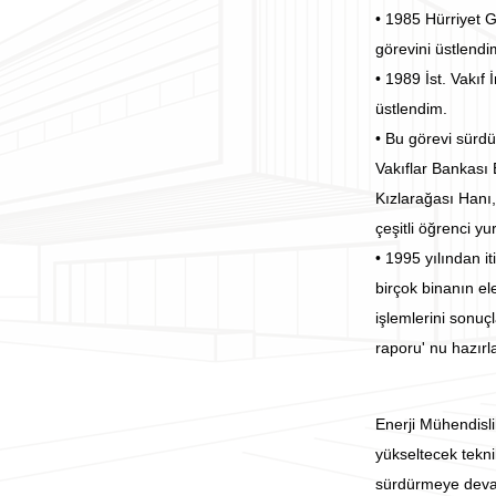
• 1985 Hürriyet G
görevini üstlendi
• 1989 İst. Vakıf
üstlendim.
• Bu görevi sürdü
Vakıflar Bankası
Kızlarağası Hanı,
çeşitli öğrenci yu
• 1995 yılından 
birçok binanın ele
işlemlerini sonuçl
raporu' nu hazırl
Enerji Mühendisli
yükseltecek tekni
sürdürmeye deva