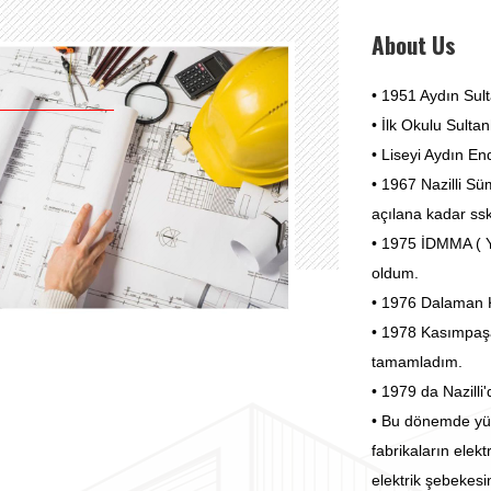
About Us
• 1951 Aydın Sul
• İlk Okulu Sulta
• Liseyi Aydın E
• 1967 Nazilli S
açılana kadar ssk
• 1975 İDMMA ( Yı
oldum.
• 1976 Dalaman K
• 1978 Kasımpaşa
tamamladım.
• 1979 da Nazilli
• Bu dönemde yüzl
fabrikaların
elekt
elektrik şebekesi