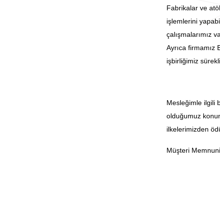
Fabrikalar ve atö
işlemlerini yapa
çalışmalarımız va
Ayrıca firmamız E
işbirliğimiz sürek
Mesleğimle ilgili
olduğumuz konunu
ilkelerimizden ö
Müşteri Memnuniyet