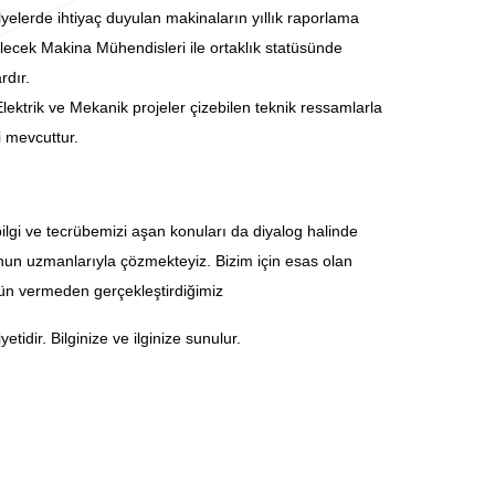
lyelerde ihtiyaç duyulan makinaların yıllık raporlama
bilecek Makina M
ühendisleri ile ortaklık statüsünde
rdır.
lektrik ve Mekanik projeler çizebilen teknik ressamlarla
li mevcuttur.
 bilgi ve tecrübemizi aşan konuları da diyalog halinde
n uzmanlarıyla çözmekteyiz. Bizim için esas olan
dün vermeden gerçekleştirdiğimiz
idir. Bilginize ve ilginize sunulur.