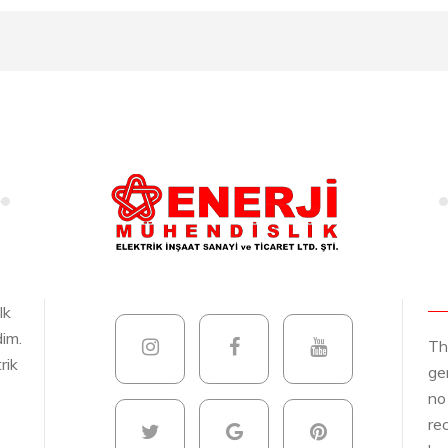
lk
dim.
Th
rik
ge
no
re