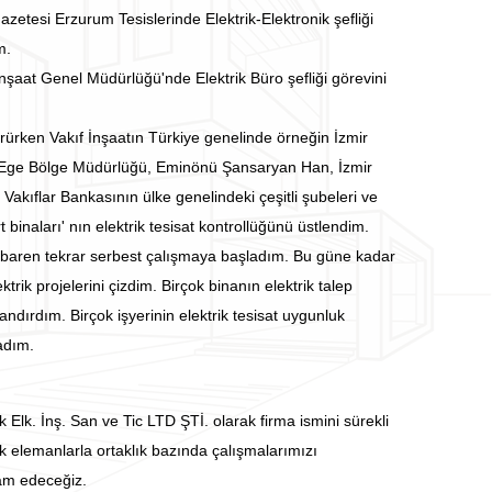
azetesi Erzurum Tesislerinde Elektrik-Elektronik şefliği
m.
 İnşaat Genel Müdürlüğü'nde Elektrik Büro şefliği görevini
rürken Vakıf İnşaatın Türkiye genelinde örneğin İzmir
 Ege Bölge Müdürlüğü, Eminönü Şansaryan Han, İzmir
 Vakıflar Bankasının ülke genelindeki çeşitli şubeleri ve
rt binaları' nın elektrik tesisat kontrollüğünü üstlendim.
itibaren tekrar serbest çalışmaya başladım. Bu güne kadar
ktrik projelerini çizdim. Birçok binanın elektrik talep
andırdım. Birçok işyerinin elektrik tesisat uygunluk
adım.
k Elk. İnş. San ve Tic LTD ŞTİ. olarak firma ismini sürekli
k elemanlarla ortaklık bazında çalışmalarımızı
m edeceğiz.