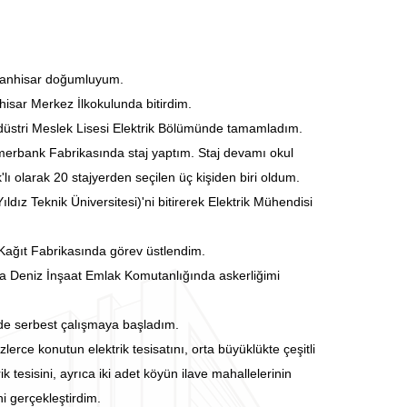
tanhisar doğumluyum.
nhisar Merkez İlkokulunda bitirdim.
ndüstri Meslek Lisesi Elektrik Bölümünde tamamladım.
ümerbank Fabrikasında staj yaptım. Staj devamı okul
'lı olarak 20 stajyerden seçilen üç kişiden biri oldum.
ldız Teknik Üniversitesi)'ni bitirerek Elektrik Mühendisi
ağıt Fabrikasında görev üstlendim.
 Deniz İnşaat Emlak Komutanlığında askerliğimi
'de serbest çalışmaya başladım.
erce konutun elektrik tesisatını, orta büyüklükte çeşitli
rik tesisini, ayrıca iki adet köyün ilave mahallelerinin
ni gerçekleştirdim.